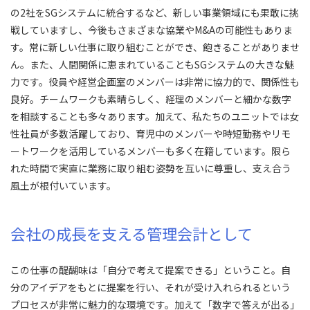
の2社をSGシステムに統合するなど、新しい事業領域にも果敢に挑
戦していますし、今後もさまざまな協業やM&Aの可能性もありま
す。常に新しい仕事に取り組むことができ、飽きることがありませ
ん。また、人間関係に恵まれていることもSGシステムの大きな魅
力です。役員や経営企画室のメンバーは非常に協力的で、関係性も
良好。チームワークも素晴らしく、経理のメンバーと細かな数字
を相談することも多々あります。加えて、私たちのユニットでは女
性社員が多数活躍しており、育児中のメンバーや時短勤務やリモ
ートワークを活用しているメンバーも多く在籍しています。限ら
れた時間で実直に業務に取り組む姿勢を互いに尊重し、支え合う
風土が根付いています。
会社の成長を支える管理会計として
この仕事の醍醐味は「自分で考えて提案できる」ということ。自
分のアイデアをもとに提案を行い、それが受け入れられるという
プロセスが非常に魅力的な環境です。加えて「数字で答えが出る」