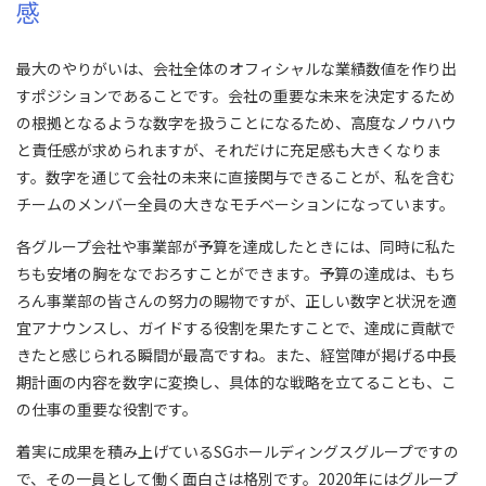
感
最大のやりがいは、会社全体のオフィシャルな業績数値を作り出
すポジションであることです。会社の重要な未来を決定するため
の根拠となるような数字を扱うことになるため、高度なノウハウ
と責任感が求められますが、それだけに充足感も大きくなりま
す。数字を通じて会社の未来に直接関与できることが、私を含む
チームのメンバー全員の大きなモチベーションになっています。
各グループ会社や事業部が予算を達成したときには、同時に私た
ちも安堵の胸をなでおろすことができます。予算の達成は、もち
ろん事業部の皆さんの努力の賜物ですが、正しい数字と状況を適
宜アナウンスし、ガイドする役割を果たすことで、達成に貢献で
きたと感じられる瞬間が最高ですね。また、経営陣が掲げる中長
期計画の内容を数字に変換し、具体的な戦略を立てることも、こ
の仕事の重要な役割です。
着実に成果を積み上げているSGホールディングスグループですの
で、その一員として働く面白さは格別です。2020年にはグループ