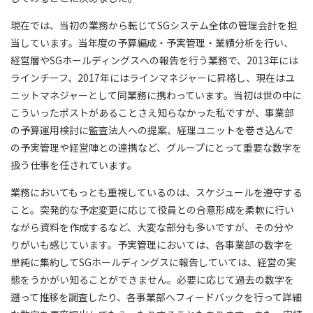
現在では、当初の業務から転じてSGシステム全体の管理会計を担
当しています。当年度の予算編成・予実管理・業績分析を行い、
経営層やSGホールディングスへの報告を行う業務で、2013年には
ラインチーフ、2017年にはラインマネジャーに昇格し、現在はユ
ニットマネジャーとして同業務に携わっています。当初は世の中に
こういったポストがあることさえ知らなかった私ですが、事業部
の予算運用検討に監査法人への提案、経理ユニットを巻き込んで
の予実管理や経営陣との連携など、グループにとって重要な数字を
扱う仕事を任されています。
業務においてもっとも重視しているのは、スケジュールを遵守する
こと。突発的な予定変更に応じて役員との合意形成を柔軟に行い
ながら資料を作成するなど、大変な部分も多いですが、その分や
りがいも感じています。予実管理においては、各事業部の数字を
単純に集約してSGホールディングスに報告していては、経営の実
態をうかがい知ることができません。必要に応じて過去の数字を
遡って推移を調査したり、各事業部へフィードバックを行って詳細