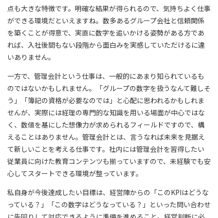
点も大きな特徴です。明確な結果が得られるので、気持ちよく仕事
ができる環境だといえますね。数多あるグループ会社と信頼関係
を築くことが得意で、実直に数字を追いかける姿勢がある方であ
れば、入社後間もない段階から面白みを実感していただけるに違
いありません。
一方で、管理会計という仕事は、一般的にあまり知られているも
のではないかもしれません。「グループの数字を扱うなんて難しそ
う」「簿記の資格が必要なのでは」と心配に思われるかもしれま
せんが、実際には経理の専門的な知識を用いる場面が中心ではな
く、数値を基にした想像力が求められるフィールドですので、構
えることはありません。管理会計とは、言うなれば未来を見据え
て新しいことを考える仕事です。社内には管理会計を習得したい
従業員に向けた教育コンテンツも揃っていますので、未経験でも安
心してスタートできる環境が整っています。
私自身が今後達成したい目標は、経営陣からの「このKPIはどうな
っている？」「この数字はどうなっている？」といった問い合わせ
に先回りして対応できるように準備を進めること。経営判断に必