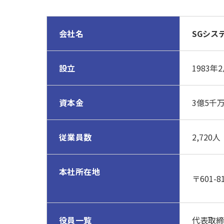
会社名
SGシステ
設立
1983年
資本金
3億5千
従業員数
2,720
本社所在地
〒601-
役員一覧
代表取締