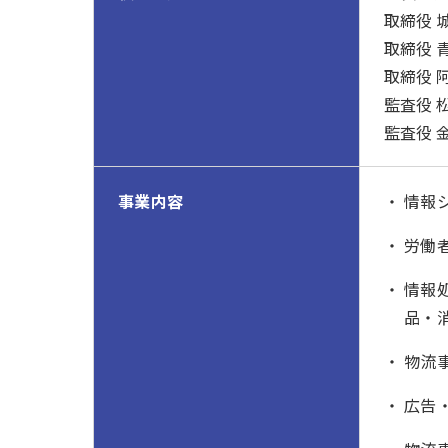
取締役 
取締役 
取締役 
監査役 
監査役 
事業内容
情報
労働
情報
品・
物流
広告