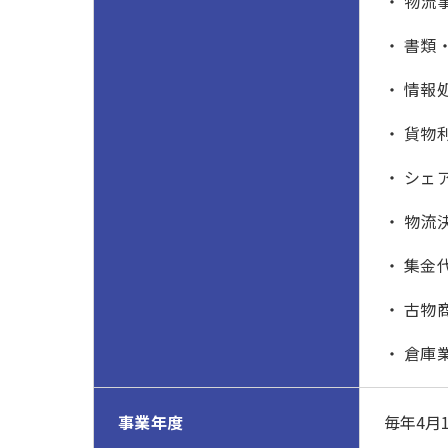
物流
書類
情報
貨物
シェ
物流
集金
古物
倉庫
事業年度
毎年4月