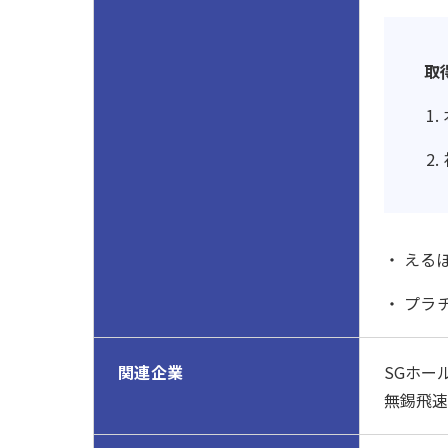
取
える
プラ
関連企業
SGホー
無錫飛速