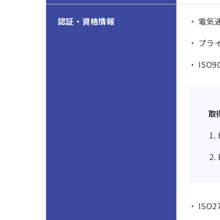
認証・資格情報
電気
プラ
ISO
取
ISO