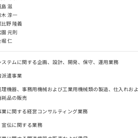
城島 滋
青木 淳一
阿比野 隆義
松園 元則
金堀 仁
システムに関する企画、設計、開発、保守、運用業務
者派遣事業
処理機器、事務用機械および工業用機械類の製造、仕入れお
消耗品の販売
事業に関する経営コンサルティング業務
・宣伝に関する業務