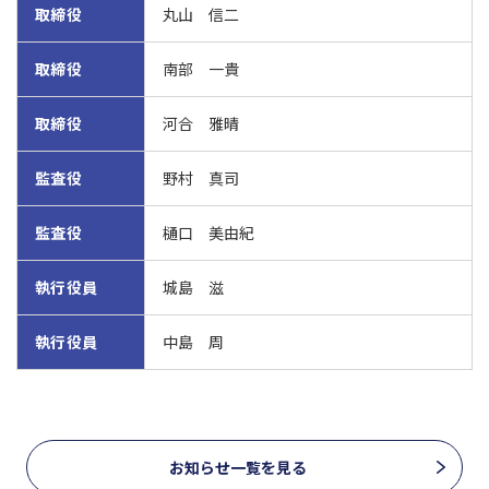
取締役
丸山 信二
取締役
南部 一貴
取締役
河合 雅晴
監査役
野村 真司
監査役
樋口 美由紀
執行役員
城島 滋
執行役員
中島 周
お知らせ一覧を見る