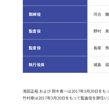
取締役
河合 雅
監査役
野村 真
監査役
長尾 秀
執行役員
城島 滋
浅田正裕 および 鈴木喜一は2017年3月20日を
竹村章は2017年3月20日をもって監査役を辞任