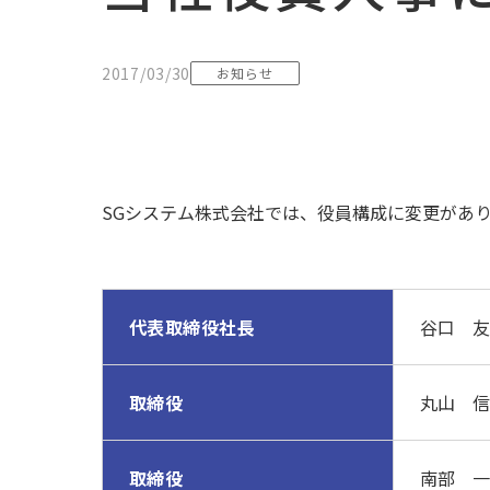
2017/03/30
お知らせ
SGシステム株式会社では、役員構成に変更があり
代表取締役社長
谷口 友
取締役
丸山 信
取締役
南部 一